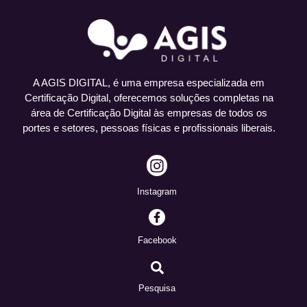
A AGIS DIGITAL, é uma empresa especializada em
Certificação Digital, oferecemos soluções completas na
área de Certificação Digital às empresas de todos os
portes e setores, pessoas físicas e profissionais liberais.
I
n
s
Instagram
t
a
g
Facebook
r
a
m
Pesquisa